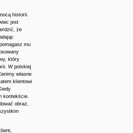
ocą historii.
wiec jest
erdzić, że
adając
ci pomagasz mu
tosowany
wy, który
ii. W polskiej
Cenimy własne
atem klientowi
Kiedy
m kontekście.
dować obraz,
szystkim
lient,