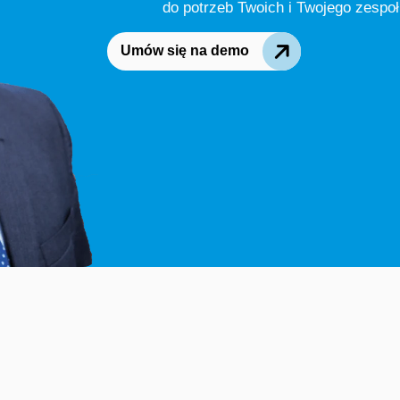
do potrzeb Twoich i Twojego zespo
Umów się na demo