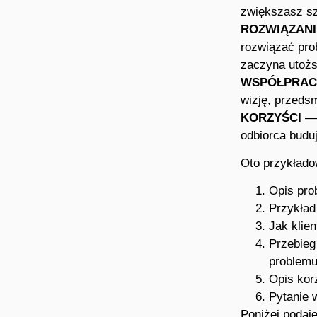
zwiększasz sza
ROZWIĄZANI
rozwiązać pro
zaczyna utożs
WSPÓŁPRAC
wizję, przeds
KORZYŚCI
— 
odbiorca budu
Oto przykładow
Opis pro
Przykład
Jak klie
Przebieg
problemu
Opis kor
Pytanie 
Poniżej podaj