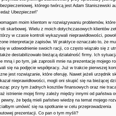
ubezpieczeniowej, którego twórcą jest Adam Staniszewski au
zedaż Ubezpieczeń”
 pomagam moim klientom w rozwiązywaniu problemów, które 
roli skarbowej. Wielu z moich dotychczasowych klientów zet
tórzy w czasie kontroli wykazywali nieprawidłowości, powoł
zone interpretacje zapisów. W praktyce oznaczało to, że mus
ę w udowodnienie swoich racji, co często wiązało się z utr
także destabilizowało bieżącą działalność firmy. Ich sytuacj
e mną i po tym, jak zaprosili mnie na prezentację mojego r
li się na podjęcie współpracy. Już w trakcie pierwszej kont
czne jest rozwiązanie, które oferuję. Nawet jeżeli urzędnik 
kazał nieprawidłowości, mogli oni skupić się na bieżącej dzi
nosząc przy tym żadnych kosztów finansowych oraz nie trac
aż istnienie mojej firmy zależy między innymi od państwa o
 pewny, że będą mieli państwo wiedzę na temat mojego roz
hciałbym umówić się na spotkanie w celu przeprowadzenia
utowej prezentacji. Co pan o tym myśli?