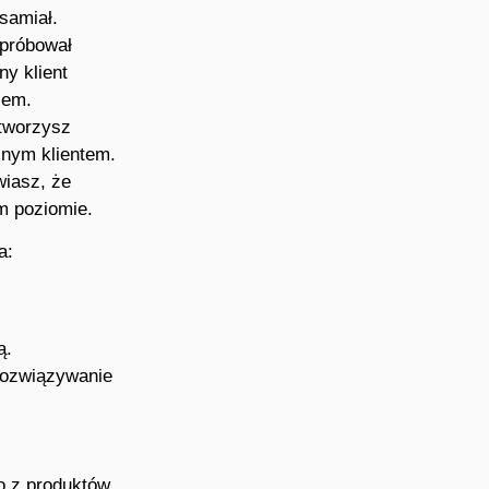
samiał.
 próbował
y klient
iem.
 tworzysz
lnym klientem.
wiasz, że
m poziomie.
a:
ą.
 rozwiązywanie
o z produktów