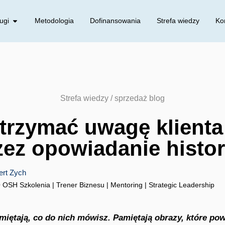
ugi
Metodologia
Dofinansowania
Strefa wiedzy
Ko
Strefa wiedzy /
sprzedaż blog
trzymać uwagę klienta
ez opowiadanie histor
ert Zych
OSH Szkolenia | Trener Biznesu | Mentoring | Strategic Leadership
miętają, co do nich mówisz. Pamiętają obrazy, które pow