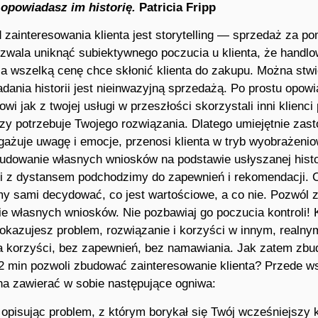
 opowiadasz im historię.
Patricia Fripp
zainteresowania klienta jest storytelling — sprzedaż za pom
ozwala uniknąć subiektywnego poczucia u klienta, że handlo
za wszelką cenę chce skłonić klienta do zakupu. Można stwi
dania historii jest nieinwazyjną sprzedażą. Po prostu opowi
wi jak z twojej usługi w przeszłości skorzystali inni klien
y potrzebuje Twojego rozwiązania. Dlatego umiejętnie zas
ngażuje uwagę i emocje, przenosi klienta w tryb wyobrażenio
udowanie własnych wniosków na podstawie usłyszanej histor
i z dystansem podchodzimy do zapewnień i rekomendacji. 
my sami decydować, co jest wartościowe, a co nie. Pozwól z
ie własnych wniosków. Nie pozbawiaj go poczucia kontroli! 
okazujesz problem, rozwiązanie i korzyści w innym, realny
a korzyści, bez zapewnień, bez namawiania. Jak zatem zbu
 2 min pozwoli zbudować zainteresowanie klienta? Przede w
nna zawierać w sobie następujące ogniwa:
pisując problem, z którym borykał się Twój wcześniejszy k