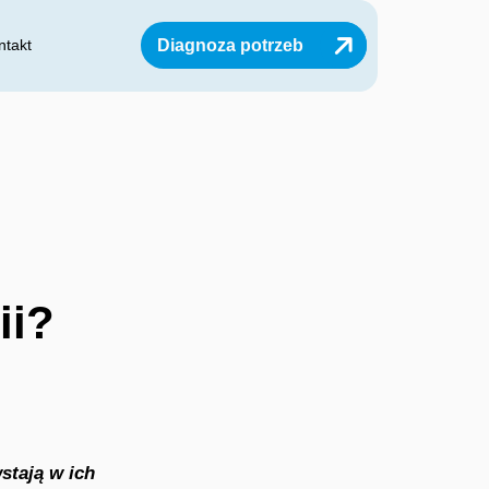
Diagnoza potrzeb
ntakt
ii?
stają w ich