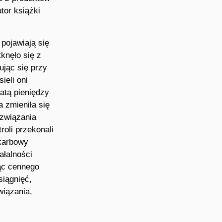
tor książki
pojawiają się
knęło się z
ując się przy
ieli oni
atą pieniędzy
a zmieniła się
ozwiązania
roli przekonali
skarbowy
ałalności
ąc cennego
siągnięć,
wiązania,