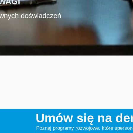
WAGI
ywnych doświadczeń
Umów się na d
Poznaj programy rozwojowe, które sperson