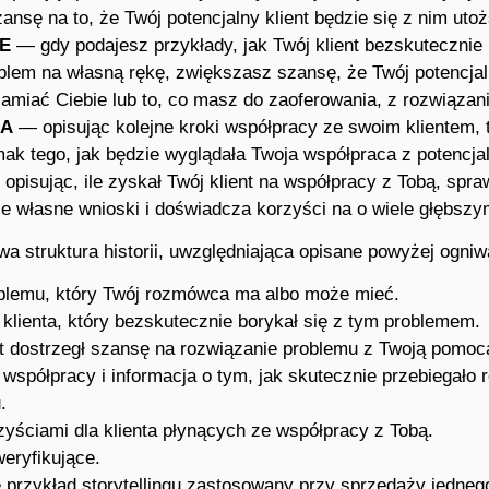
nsę na to, że Twój potencjalny klient będzie się z nim utoż
E
— gdy podajesz przykłady, jak Twój klient bezskutecznie
blem na własną rękę, zwiększasz szansę, że Twój potencjaln
amiać Ciebie lub to, co masz do zaoferowania, z rozwiązan
A
— opisując kolejne kroki współpracy ze swoim klientem,
mak tego, jak będzie wyglądała Twoja współpraca z potencja
opisując, ile zyskał Twój klient na współpracy z Tobą, spra
je własne wnioski i doświadcza korzyści na o wiele głębszy
a struktura historii, uwzględniająca opisane powyżej ogniw
blemu, który Twój rozmówca ma albo może mieć.
 klienta, który bezskutecznie borykał się z tym problemem.
nt dostrzegł szansę na rozwiązanie problemu z Twoją pomoc
 współpracy i informacja o tym, jak skutecznie przebiegało
.
zyściami dla klienta płynących ze współpracy z Tobą.
weryfikujące.
ę przykład storytellingu zastosowany przy sprzedaży jedneg