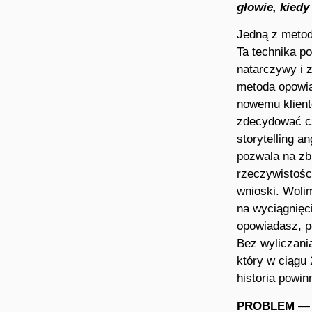
głowie, kiedy
Jedną z metod 
Ta technika p
natarczywy i 
metoda opowia
nowemu kliento
zdecydować cz
storytelling a
pozwala na zb
rzeczywistośc
wnioski. Woli
na wyciągnięc
opowiadasz, p
Bez wyliczani
który w ciągu
historia powi
PROBLEM
— o