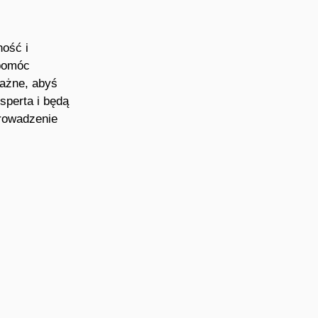
ność i
 pomóc
Ważne, abyś
sperta i będą
prowadzenie