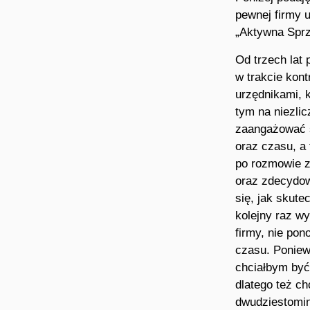
pewnej firmy 
„Aktywna Spr
Od trzech lat
w trakcie kont
urzędnikami, k
tym na niezlic
zaangażować si
oraz czasu, a 
po rozmowie z
oraz zdecydowa
się, jak skute
kolejny raz wy
firmy, nie po
czasu. Poniew
chciałbym być
dlatego też c
dwudziestomin