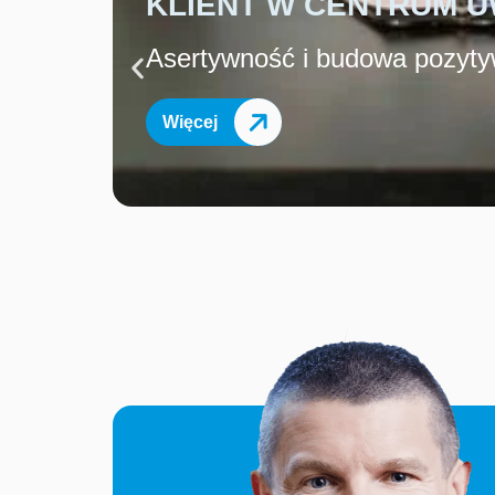
KLIENT W CENTRUM U
Asertywność i budowa pozyt
Więcej